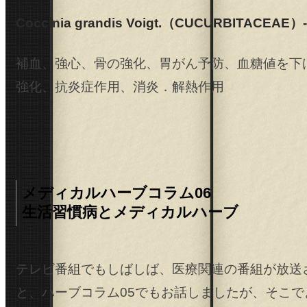
Coccinia grandis Voigt.（CUCURBITACEAE）
補血、強心、骨の強化、胃がん予防、血糖値を下
強化、抗炎症作用、消炎．解熱作用
メディカルハーブコラム06
生活習慣病とメディカルハーブ
テレビ番組でもしばしば、医療関連の番組が放送
と、ハーブコラム05でもお話しましたが、そこで