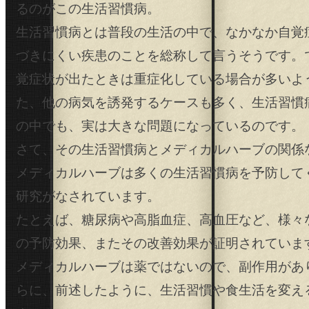
るのがこの生活習慣病。
生活習慣病とは普段の生活の中で、なかなか自覚
づきにくい疾患のことを総称して言うそうです。
覚症状が出たときは重症化している場合が多いよ
た、他の病気を誘発するケースも多く、生活習慣
の中でも、実は大きな問題になっているのです。
さて、その生活習慣病とメディカルハーブの関係
メディカルハーブは多くの生活習慣病を予防して
研究がなされています。
たとえば、糖尿病や高脂血症、高血圧など、様々
の予防効果、またその改善効果が証明されていま
メディカルハーブは薬ではないので、副作用があ
らに、前述したように、生活習慣や食生活を変え