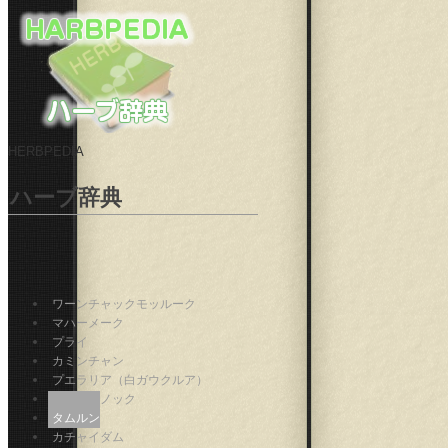
HERBPEDIA
ハーブ辞典
ワーンチャックモッルーク
マハーメーク
プライ
カミンチャン
プエラリア（白ガウクルア）
マラキーノック
タムルン
カチャイダム