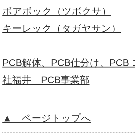
ボアボック（ツボクサ）
キーレック（タガヤサン）
PCB解体、PCB仕分け、PC
社福井 PCB事業部
▲ ページトップへ