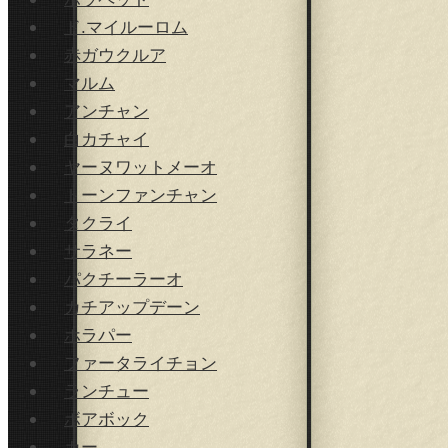
ド.マイルーロム
赤ガウクルア
マルム
アンチャン
白カチャイ
ヤーヌワットメーオ
トーンファンチャン
タクライ
サラネー
パクチーラーオ
カチアップデーン
ホラパー
ファータライチョン
ランチュー
ボアボック
カー