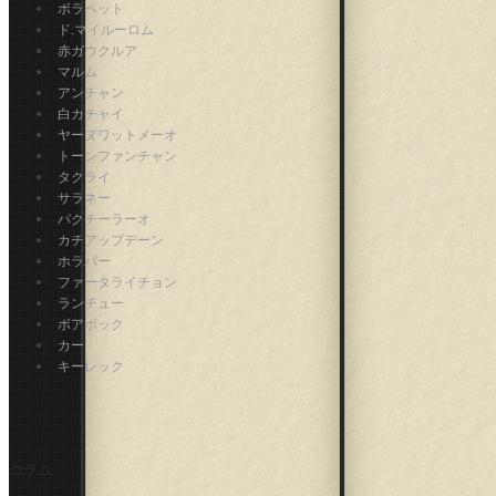
ボラペット
ド.マイルーロム
赤ガウクルア
マルム
アンチャン
白カチャイ
ヤーヌワットメーオ
トーンファンチャン
タクライ
サラネー
パクチーラーオ
カチアップデーン
ホラパー
ファータライチョン
ランチュー
ボアボック
カー
キーレック
コラム