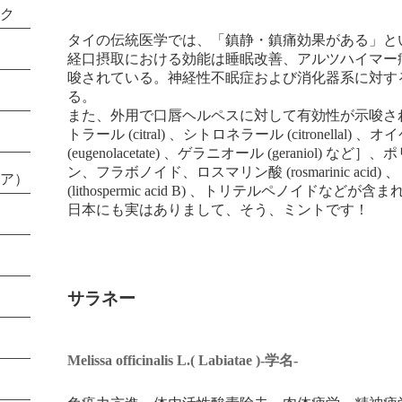
ク
タイの伝統医学では、「鎮静・鎮痛効果がある」と
経口摂取における効能は睡眠改善、アルツハイマー
唆されている。神経性不眠症および消化器系に対す
る。
また、外用で口唇ヘルペスに対して有効性が示唆さ
トラール (citral) 、シトロネラール (citronellal
(eugenolacetate) 、ゲラニオール (geraniol) 
ン、フラボノイド、ロスマリン酸 (rosmarinic acid
ア）
(lithospermic acid B) 、トリテルペノイドなどが
日本にも実はありまして、そう、ミントです！
サラネー
Melissa officinalis L.( Labiatae )-学名-