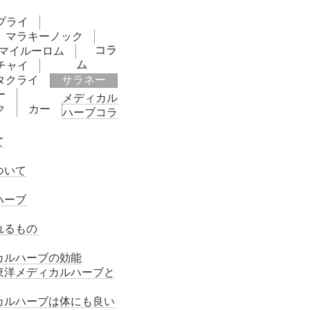
プライ
マラキーノック
コラ
.マイルーロム
ム
チャイ
タクライ
サラネー
ー
メディカル
ク
カー
ハーブコラ
て
ついて
ハーブ
れるもの
カルハーブの効能
東洋メディカルハーブと
カルハーブは体にも良い