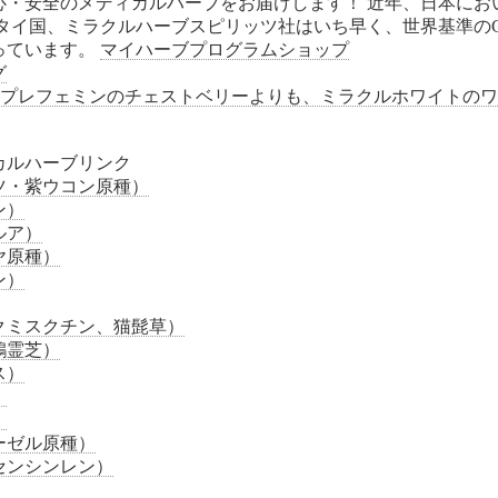
心・安全のメディカルハーブをお届けします！ 近年、日本にお
イ国、ミラクルハーブスピリッツ社はいち早く、世界基準のG.M.P.
っています。
マイハーブプログラムショップ
グ
にはプレフェミンのチェストベリーよりも、ミラクルホワイトの
カルハーブリンク
ツ・紫ウコン原種）
ン）
ルア）
ヤ原種）
ン）
クミスクチン、猫髭草）
鶴霊芝）
ス）
）
）
ーゼル原種）
センシンレン）
）