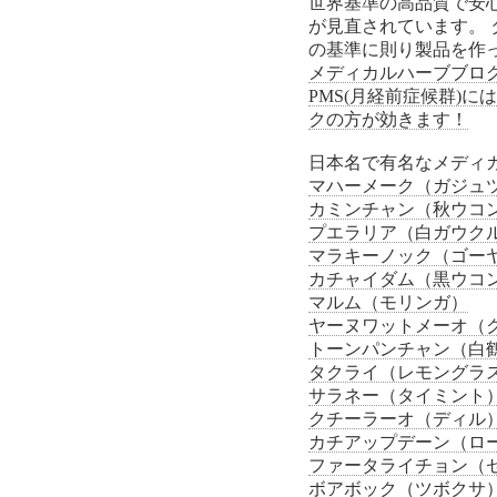
世界基準の高品質で安
が見直されています。 タ
の基準に則り製品を作
メディカルハーブブロ
PMS(月経前症候群)
クの方が効きます！
日本名で有名なメディ
マハーメーク（ガジュ
カミンチャン（秋ウコ
プエラリア（白ガウク
マラキーノック（ゴー
カチャイダム（黒ウコ
マルム（モリンガ）
ヤーヌワットメーオ（
トーンパンチャン（白
タクライ（レモングラ
サラネー（タイミント
クチーラーオ（ディル
カチアップデーン（ロ
ファータライチョン（
ボアボック（ツボクサ