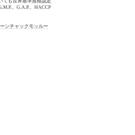
いても世界基準規格認定
、G.A.P.、HACCP
ワーンチャックモッルー