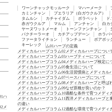
ワーンチャックモッルーク
マハーメーク
カミンチャン
プエラリア（白ガウクルア）
タムルン
カチャイダム
ボラペット
ド
赤ガウクルア
マルム
アンチャン
白カ
ヤーヌワットメーオ
トーンファンチャン
パクチーラーオ
カチアップデーン
ホラパ
ファータライチョン
ランチュー
ボアボッ
キーレック
ム01ハーブの定義
メディカルハーブコラム02メディカルハーブについ
メディカルハーブコラム03ハーブティーについて
メディカルハーブコラム04メディカルハーブ検定に
メディカルハーブコラム05食生活について
メディカルハーブコラム06生活習慣病とメディカル
メディカルハーブコラム07ベースハーブについて
メディカルハーブコラム08メディカルハーブと呼ば
メディカルハーブコラム09なぜ原種が良いのか？
メディカルハーブコラム10過酷な条件で育つメディ
1ハ
メディカルハーブコラム11西洋メディカルハーブと
の違い
2メ
メディカルハーブコラム12過酷な環境で育つメディ