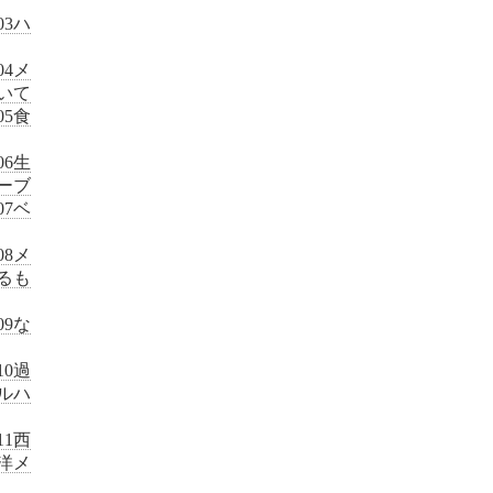
3ハ
4メ
いて
5食
6生
ーブ
7ベ
8メ
るも
9な
0過
ルハ
1西
洋メ